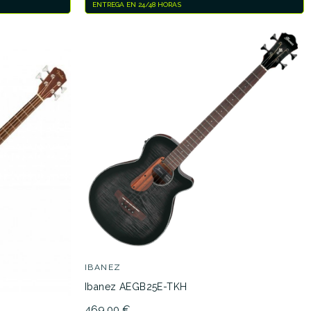
ENTREGA EN 24/48 HORAS
IBANEZ
Ibanez AEGB25E-TKH
469,00 €