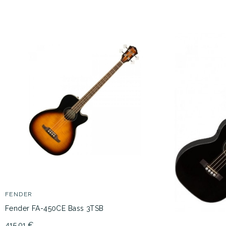
FENDER
Fender FA-450CE Bass 3TSB
415,01 €