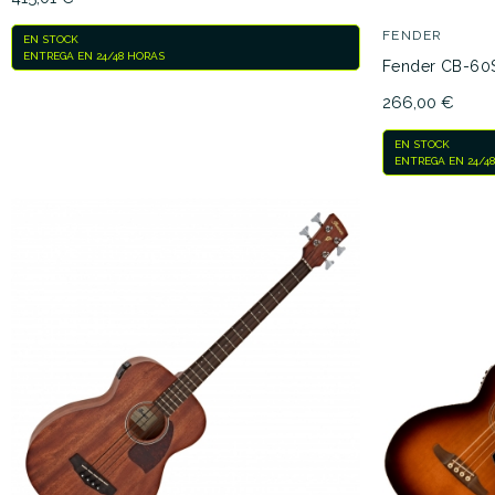
FENDER
EN STOCK
ENTREGA EN 24/48 HORAS
Fender CB-60S
266,00 €
EN STOCK
ENTREGA EN 24/4