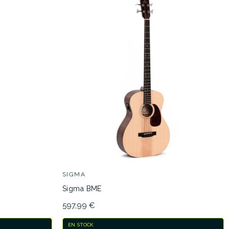
SIGMA
Sigma BME
597,99 €
EN STOCK