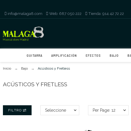
info@malaga8.com
-
Web: 687 050 222
-
Tienda: 914 42 72 22
GUITARRA
AMPLIFICACIÓN
EFECTOS
BAJO
B
Inicio
Bajo
Acústicos y Fretless
ACÚSTICOS Y FRETLESS
Seleccione
Per Page: 12
FILTRO