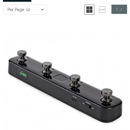
Per Page: 12
(
0
)