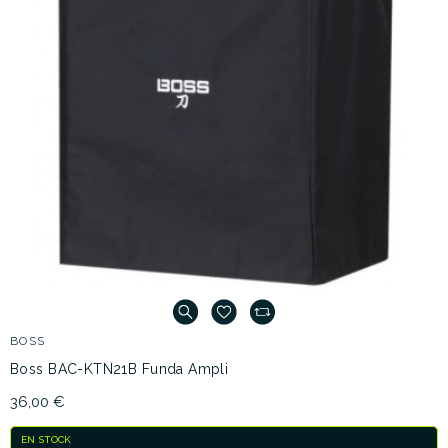
BOSS
Boss BAC-KTN21B Funda Ampli
36,00 €
EN STOCK