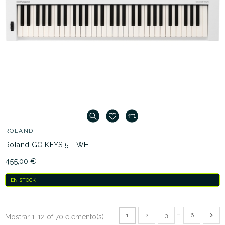
ROLAND
Roland GO:KEYS 5 - WH
455,00 €
EN STOCK
…
1
2
3
6
Mostrar 1-12 of 70 elemento(s)