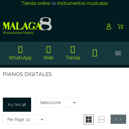
Tienda online
de
instrumentos musicales
WhatsApp
Web
Tienda
PIANOS DIGITALES
Seleccione
FILTRO
Per Page: 12
(
0
)