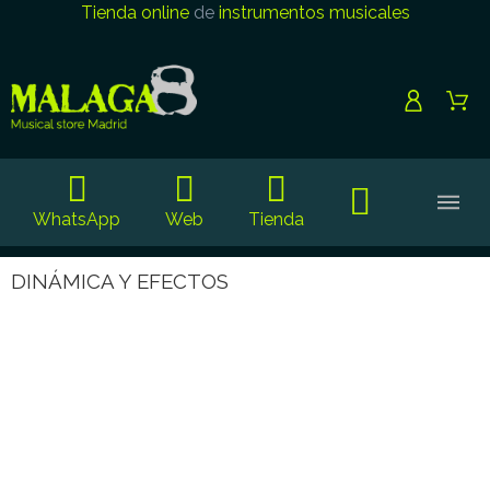
Tienda online
de
instrumentos musicales
WhatsApp
Web
Tienda
DINÁMICA Y EFECTOS