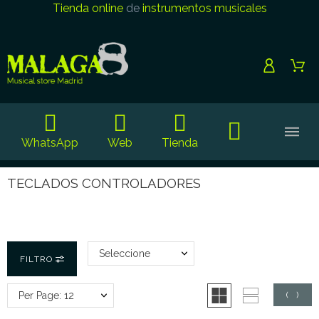
Tienda online
de
instrumentos musicales
WhatsApp
Web
Tienda
TECLADOS CONTROLADORES
Seleccione
FILTRO
Per Page: 12
(
0
)