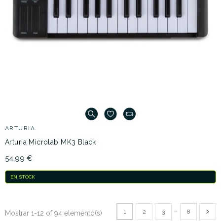
ARTURIA
Arturia Microlab MK3 Black
54,99 €
EN STOCK
…
1
2
3
8
Mostrar 1-12 of 94 elemento(s)