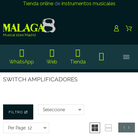
Tienda online
de
instrumentos musicales
WhatsApp
Web
Tienda
SWITCH AMPLIFICADORES
Seleccione
FILTRO
Per Page: 12
(
0
)