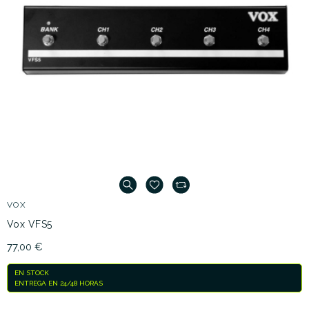
VOX
Vox VFS5
77,00 €
EN STOCK
ENTREGA EN 24/48 HORAS