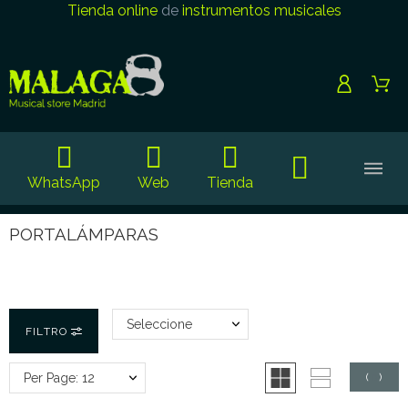
Tienda online
de
instrumentos musicales
WhatsApp
Web
Tienda
PORTALÁMPARAS
Seleccione
FILTRO
Per Page: 12
(
0
)