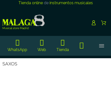
Tienda online
de
instrumentos musicales
WhatsApp
Web
Tienda
SAXOS