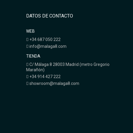
DATOS DE CONTACTO
WEB
+34 687 050 222
info@malaga8.com
TIENDA
C/ Málaga 8 28003 Madrid (metro Gregorio
Marañón)
+34 914 427 222
showroom@malaga8.com