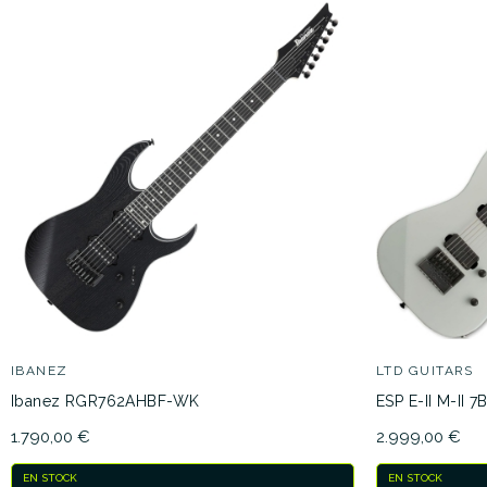
IBANEZ
LTD GUITARS
Ibanez RGR762AHBF-WK
ESP E-II M-II 7
1.790,00 €
2.999,00 €
EN STOCK
EN STOCK