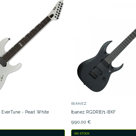
IBANEZ
B EverTune - Pearl White
Ibanez RGDRB71-BKF
990,00 €
EN STOCK