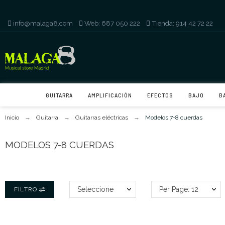
info@malaga8.com
-
Web: 687 050 222
-
Tienda: 914 42 72 22
GUITARRA
AMPLIFICACIÓN
EFECTOS
BAJO
B
Inicio
Guitarra
Guitarras eléctricas
Modelos 7-8 cuerdas
MODELOS 7-8 CUERDAS
Seleccione
Per Page: 12
FILTRO