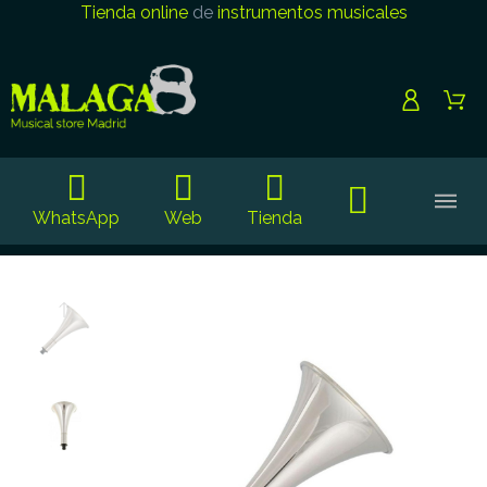
Tienda online
de
instrumentos musicales
WhatsApp
Web
Tienda