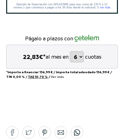
Págalo a plazos con
22,83
€*
al mes en
cuotas
*Importe a financiar
136,99 €
/
Importe total adeudado
136,99 €
/
TIN
0,00 %
/
TAE
10,70 %
/
Ver más