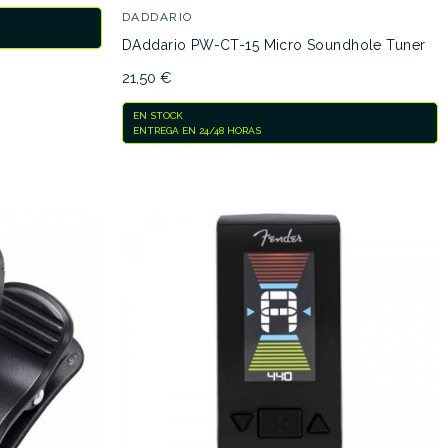
DADDARIO
DAddario PW-CT-15 Micro Soundhole Tuner
21,50 €
EN STOCK
ENTREGA EN 24/48 HORAS