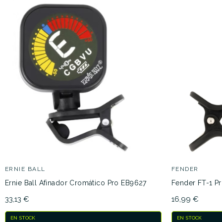
ERNIE BALL
FENDER
Ernie Ball Afinador Cromático Pro EB9627
Fender FT-1 Pr
33,13 €
16,99 €
EN STOCK
EN STOCK