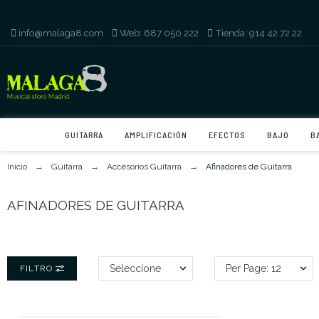
info@malaga8.com
-
Web: 687 050 222
-
Tienda: 914 42 72 22
GUITARRA
AMPLIFICACIÓN
EFECTOS
BAJO
B
Inicio
Guitarra
Accesorios Guitarra
Afinadores de Guitarra
AFINADORES DE GUITARRA
Seleccione
Per Page: 12
FILTRO