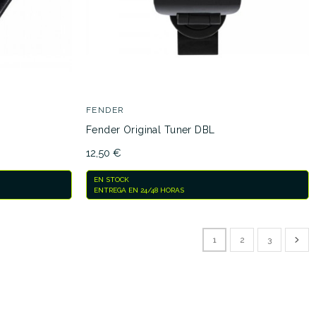
FENDER
Fender Original Tuner DBL
12,50 €
EN STOCK
ENTREGA EN 24/48 HORAS
1
2
3