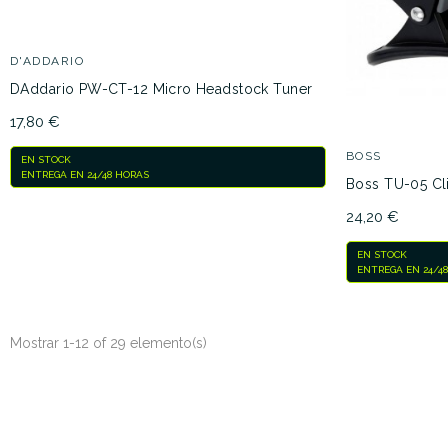
D'ADDARIO
DAddario PW-CT-12 Micro Headstock Tuner
17,80 €
BOSS
EN STOCK
ENTREGA EN 24/48 HORAS
Boss TU-05 Cl
24,20 €
EN STOCK
ENTREGA EN 24/4
Mostrar 1-12 of 29 elemento(s)