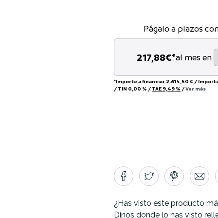
Págalo a plazos co
217,88
€*
al mes en
*Importe a financiar
2.614,50 €
/
Import
/
TIN
0,00 %
/
TAE
9,49 %
/
Ver más
¿Has visto este producto má
Dinos donde lo has visto rel