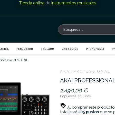
Tienda online
de
instrumentos musicales
ATERÍA
PERCUSIÓN
TECLADO
GRABACIÓN
MICROFONÍA
P
Professional MPC XL
AKAI PROFESSIONAL
AKAI PROFESSIONA
2.490,00 €
Impuestos incluidos
Al comprar este producto
totalizará
205
puntos
que se p