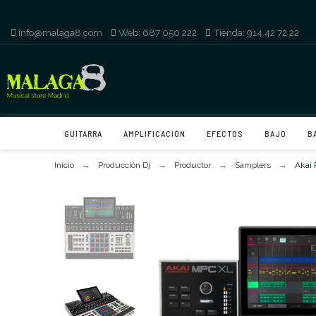
info@malaga8.com
-
Web: 687 050 222
-
Tienda: 914 42 72 22
GUITARRA
AMPLIFICACIÓN
EFECTOS
BAJO
B
Inicio
Producción Dj
Productor
Samplers
Akai 