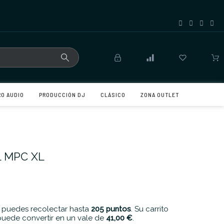
RO AUDIO
PRODUCCIÓN DJ
CLÁSICO
ZONA OUTLET
L MPC XL
 puedes recolectar hasta
205
puntos
. Su carrito
uede convertir en un vale de
41,00 €
.