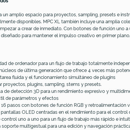
ados
 un amplio espacio para proyectos, sampling, presets e inst
cilmente disponibles. MPC XL también incluye una amplia cole
mpezar a crear de inmediato. Con botones de función uno a un
diseñado para mantener el impulso creativo en primer plano
ad de ordenador para un flujo de trabajo totalmente indep
 núcleos de última generación que ofrece 4 veces más poten
area fluida y el funcionamiento simultáneo de plugins
 proyectos, plugins, sampling, stems y presets.
 de detección 3D para un rendimiento expresivo y multidim
áctil de parámetros y efectos
 16 pasos con botones de función RGB y retroalimentación v
n pantallas OLED centradas en el rendimiento para el control
 control uno a uno para un flujo de trabajo más rápido e intui
on soporte multigestual para una edición y navegación práctic