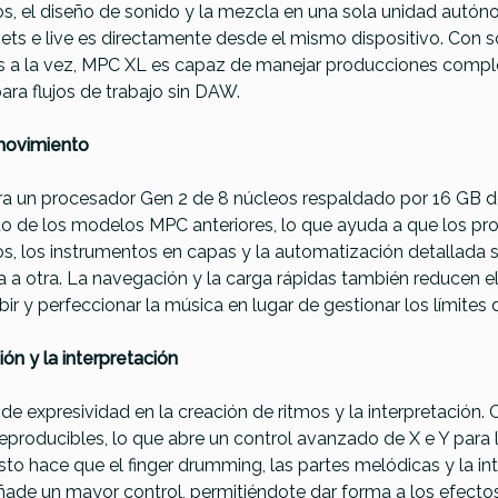
los, el diseño de sonido y la mezcla en una sola unidad autó
 sets e live es directamente desde el mismo dispositivo. Con 
es a la vez, MPC XL es capaz de manejar producciones comple
para flujos de trabajo sin DAW.
movimiento
ra un procesador Gen 2 de 8 núcleos respaldado por 16 GB d
o de los modelos MPC anteriores, lo que ayuda a que los p
os, los instrumentos en capas y la automatización detallada 
a otra. La navegación y la carga rápidas también reducen el 
r y perfeccionar la música en lugar de gestionar los límites 
ón y la interpretación
e expresividad en la creación de ritmos y la interpretación. C
producibles, lo que abre un control avanzado de X e Y para l
Esto hace que el finger drumming, las partes melódicas y la i
 añade un mayor control, permitiéndote dar forma a los efectos