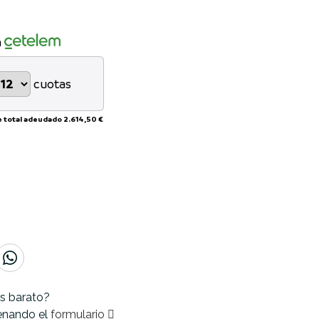
n
cuotas
e total adeudado
2.614,50 €
s barato?
lenando el
formulario