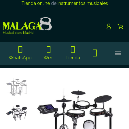
Tienda online
de
instrumentos musicales
WhatsApp
Web
Tienda