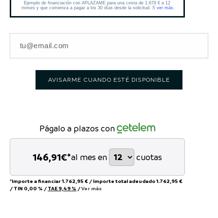
AVISARME CUANDO ESTÉ DISPONIBLE
Págalo a plazos con
146,91
€*
al mes en
cuotas
*Importe a financiar
1.762,95 €
/
Importe total adeudado
1.762,95 €
/
TIN
0,00 %
/
TAE
9,49 %
/
Ver más