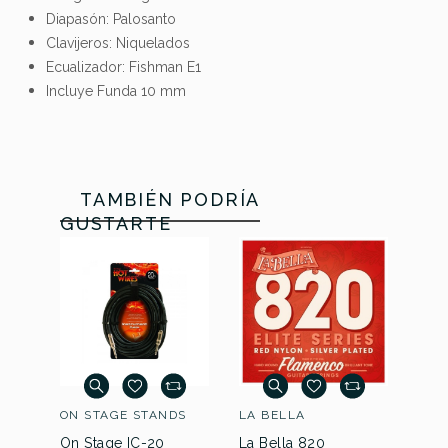
Diapasón: Palosanto
Clavijeros: Niquelados
Alhambra 3F CW-E1
Admira A20 Serie
Ecualizador: Fishman E1
Flamenca Con Funda
Artesanía
Color
Natural
Incluye Funda 10 mm
901,99 €
896,00 €
Número De Cuerdas
6
Natural
Manejo
Diestro
6
TAMBIÉN PODRÍA
GUSTARTE
Cutaway
Sí
Diestro
Sí
Electrificada
Sí
Sí
ON STAGE STANDS
LA BELLA
WIN
On Stage IC-20
La Bella 820
Win