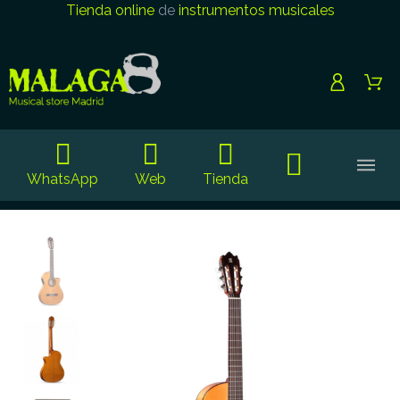
Tienda online
de
instrumentos musicales
WhatsApp
Web
Tienda