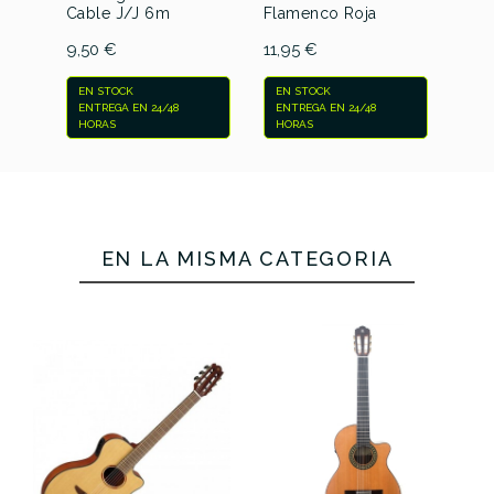
Cable J/J 6m
Flamenco Roja
Afin
9,50 €
11,95 €
5,9
EN STOCK
EN STOCK
EN 
ENTREGA EN 24/48
ENTREGA EN 24/48
ENT
HORAS
HORAS
HO
EN LA MISMA CATEGORÍA