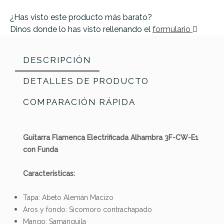
¿Has visto este producto más barato?
Dinos donde lo has visto rellenando el
formulario
DESCRIPCIÓN
DETALLES DE PRODUCTO
COMPARACIÓN RÁPIDA
Guitarra Flamenca Electrificada Alhambra 3F-CW-E1
con Funda
Características:
Tapa: Abeto Alemán Macizo
Aros y fondo: Sicomoro contrachapado
Referencia
GUITCLAALH079
Mango: Samanguila