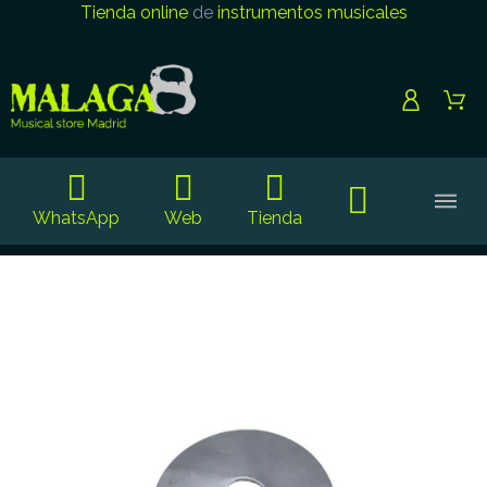
Tienda online
de
instrumentos musicales
WhatsApp
Web
Tienda