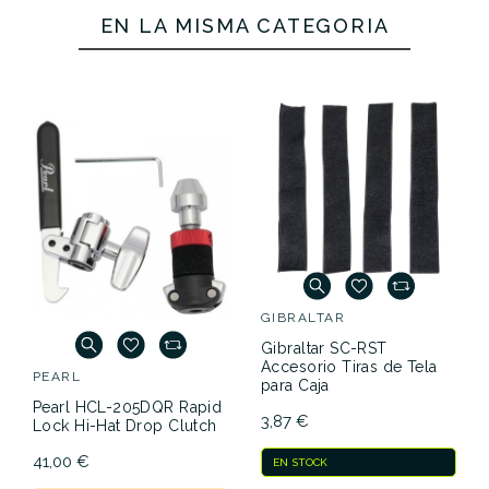
Yamaha
Referencia
ARANPERGBT005
Stick
EN LA MISMA CATEGORÍA
Gibraltar
Holtz
U0030843
Pistola
SC-GPHP-
Dynamos
Bellota
de Calor
6C
2 (5cm)
Caja Stage
TS
Protector
Verde Par
Custom
Agujero
Bombo 6
Cromo
15,90 €
15,30 €
14,00 €
14,00 €
No hay características para comparar
GIBRALTAR
Gibraltar SC-RST
Accesorio Tiras de Tela
PEARL
para Caja
Pearl HCL-205DQR Rapid
3,87 €
Lock Hi-Hat Drop Clutch
41,00 €
EN STOCK