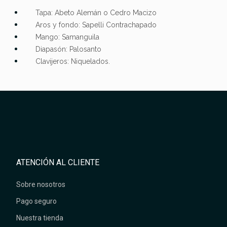
Tapa: Abeto Alemán o Cedro Macizo
Aros y fondo: Sapelli Contrachapado
Mango: Samanguila
Diapasón: Palosanto
Clavijeros: Niquelados.
ATENCIÓN AL CLIENTE
Sobre nosotros
Pago seguro
Nuestra tienda