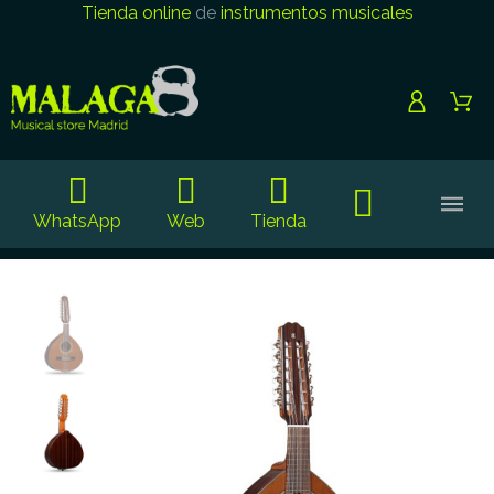
Tienda online
de
instrumentos musicales
WhatsApp
Web
Tienda