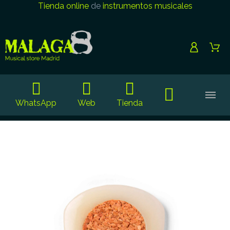
Tienda online
de
instrumentos musicales
WhatsApp
Web
Tienda