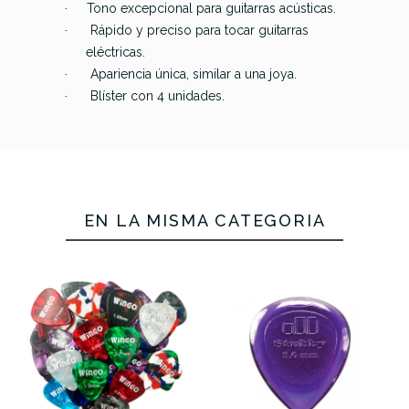
Dunlop
Dunlop
Dunlop
Dunlop
Tono excepcional para guitarras acústicas.
·
Stubby
Stubby
Stubby
Stubby
Rápido y preciso para tocar guitarras
·
Big
Jazz
Big
Big
eléctricas.
Escudo
2,00mm
Escudo
Escudo
Apariencia única, similar a una joya.
·
3,00mm
Violeta
1,00mm
2,00mm
Blíster con 4 unidades.
·
Morada
(Bolsa 24
Roja
Violeta
(Bolsa 24
Uds)
(Bolsa 24
(Bolsa 24
Uds)
Uds)
Uds)
22,64 €
22,64 €
22,64 €
22,64 €
EN LA MISMA CATEGORÍA
No hay características para comparar