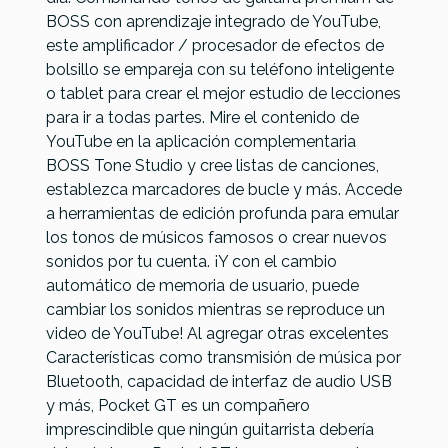
Referencia
MULTSONBOS042
GE150
Prime P2
400
BOSS con aprendizaje integrado de YouTube,
Digitech
MAX
Black
este amplificador / procesador de efectos de
Whammy V
bolsillo se empareja con su teléfono inteligente
o tablet para crear el mejor estudio de lecciones
195,00 €
195,00 €
188,00 €
185,00 €
para ir a todas partes. Mire el contenido de
No hay características para comparar
YouTube en la aplicación complementaria
BOSS Tone Studio y cree listas de canciones,
establezca marcadores de bucle y más. Accede
a herramientas de edición profunda para emular
los tonos de músicos famosos o crear nuevos
sonidos por tu cuenta. ¡Y con el cambio
automático de memoria de usuario, puede
cambiar los sonidos mientras se reproduce un
video de YouTube! Al agregar otras excelentes
Características como transmisión de música por
Bluetooth, capacidad de interfaz de audio USB
y más, Pocket GT es un compañero
imprescindible que ningún guitarrista debería