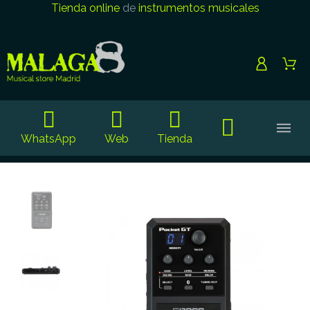
Tienda online
de
instrumentos musicales
WhatsApp
Web
Tienda