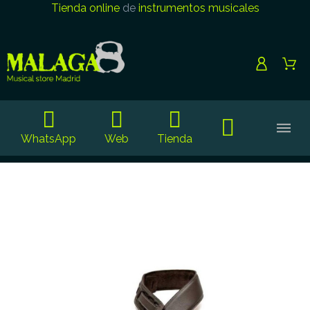
Tienda online
de
instrumentos musicales
WhatsApp
Web
Tienda