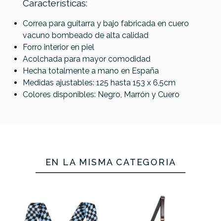
Características:
Bourbon
Bourbon
Bourbon
Bourbon
Referencia
CORRGUIBOU005
Strap Fat
Strap Fat
Strap
Strap
Correa para guitarra y bajo fabricada en cuero
Bass
Bass
Maxilong
Silverado
vacuno bombeado de alta calidad
Buffalo
Buffalo
Marrón
Negra
Forro interior en piel
Castaña
Negro
Acolchada para mayor comodidad
Hecha totalmente a mano en España
64,00 €
64,00 €
63,95 €
63,95 €
Medidas ajustables: 125 hasta 153 x 6,5cm
No hay características para comparar
Colores disponibles: Negro, Marrón y Cuero
EN LA MISMA CATEGORÍA