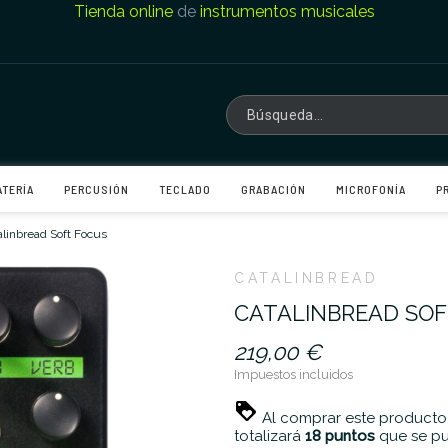
Tienda online
de
instrumentos musicales
ATERÍA
PERCUSIÓN
TECLADO
GRABACIÓN
MICROFONÍA
P
alinbread Soft Focus
CATALINBREAD
CATALINBREAD SOF
219,00 €
Impuestos incluidos
Al comprar este producto
totalizará
18
puntos
que se pu