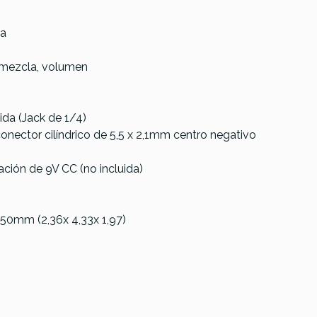
ca
, mezcla, volumen
Catalinbread
EarthQuaker
ida (Jack de 1/4)
CBX Gated
Devices
onector cilíndrico de 5,5 x 2,1mm centro negativo
Reverb
Afterneath
Eurorack
ción de 9V CC (no incluida)
Module
 x 50mm (2,36x 4,33x 1,97)