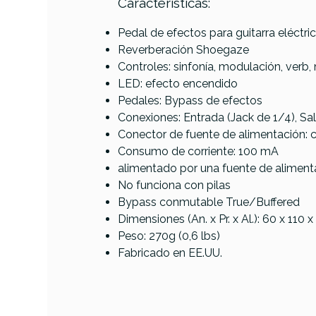
Características:
PRODUCTO
Pedal de efectos para guitarra eléctri
Reverberación Shoegaze
Controles: sinfonía, modulación, verb
Referencia
PEDAGUICAT031
LED: efecto encendido
Pedales: Bypass de efectos
Conexiones: Entrada (Jack de 1/4), Sal
Catalinbread
Conector de fuente de alimentación: c
Topanga
Consumo de corriente: 100 mA
alimentado por una fuente de alimenta
No funciona con pilas
Bypass conmutable True/Buffered
Dimensiones (An. x Pr. x Al.): 60 x 110
Peso: 270g (0,6 lbs)
Fabricado en EE.UU.