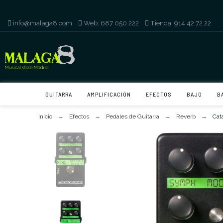
info@malaga8.com
-
Web: 687 050 222
-
Tienda: 914 42 72 22
GUITARRA
AMPLIFICACIÓN
EFECTOS
BAJO
B
Inicio
Efectos
Pedales de Guitarra
Reverb
Cat