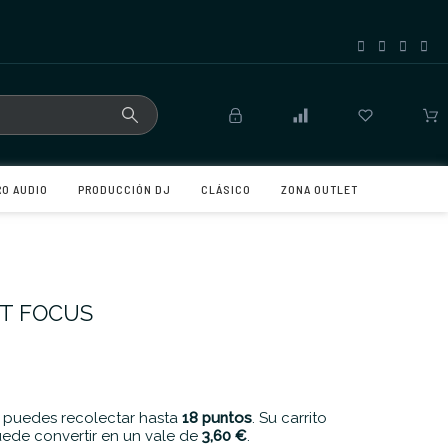
RO AUDIO
PRODUCCIÓN DJ
CLÁSICO
ZONA OUTLET
T FOCUS
 puedes recolectar hasta
18
puntos
. Su carrito
ede convertir en un vale de
3,60 €
.