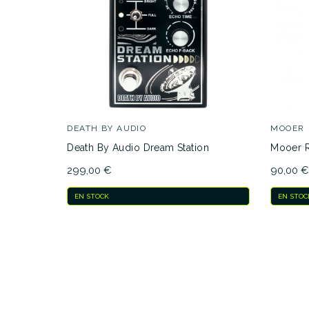
DEATH BY AUDIO
MOOER
Death By Audio Dream Station
Mooer R
299,00 €
90,00 
EN STOCK
EN STOC