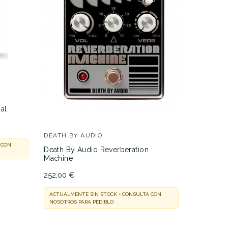
CATALIN
al
Catalinbr
215,00 €
DEATH BY AUDIO
 CON
EN STOCK
Death By Audio Reverberation
Machine
252,00 €
ACTUALMENTE SIN STOCK - CONSULTA CON
NOSOTROS PARA PEDIRLO