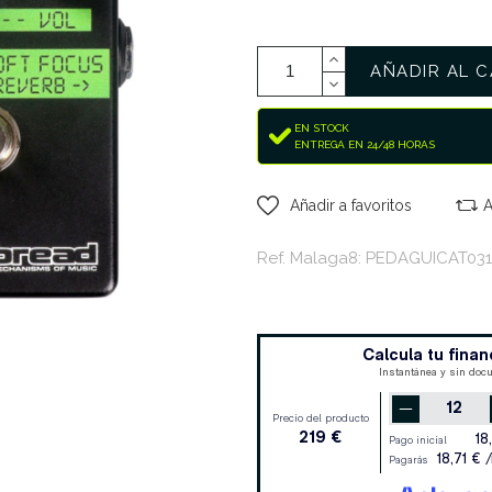
AÑADIR AL C
EN STOCK
ENTREGA EN 24/48 HORAS
Añadir a favoritos
A
Ref. Malaga8: PEDAGUICAT031