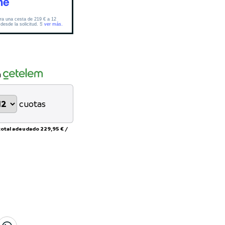
n
cuotas
total adeudado
229,95 €
/