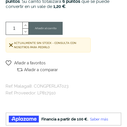
puntos
. Su carrito totalizará
6
puntos
que se puede
convertir en un vale de
1,20 €
.
Añadir al carrito
ACTUALMENTE SIN STOCK - CONSULTA CON
NOSOTROS PARA PEDIRLO
Añadir a favoritos
Añadir a comparar
Ref. Malaga8: CONGPERLAT023
Ref. Proveedor: LP817910