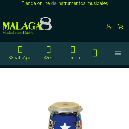
Tienda online
de
instrumentos musicales
WhatsApp
Web
Tienda