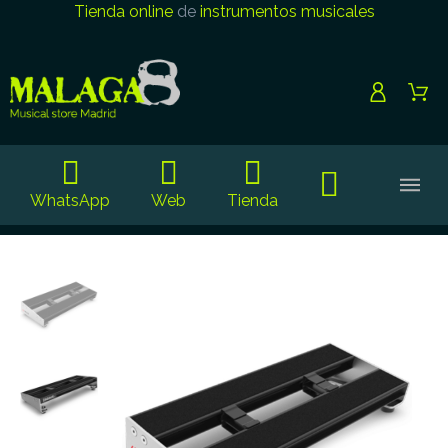
Tienda online
de
instrumentos musicales
WhatsApp
Web
Tienda