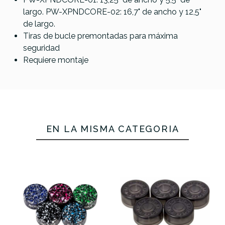
Universal
Daddario
Boss BCK-12
largo. PW-XPNDCORE-02: 16,7" de ancho y 12,5"
Remote
XPND 1
Cable Kit
de largo.
Patch Pedales
Tiras de bucle premontadas para máxima
3,6m
seguridad
Requiere montaje
77,00 €
75,00 €
69,00 €
No hay características para comparar
EN LA MISMA CATEGORÍA