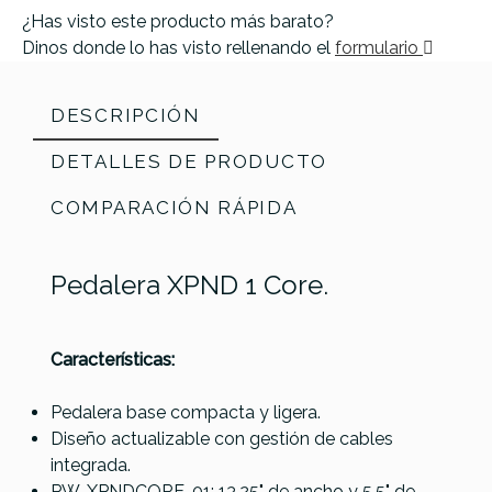
¿Has visto este producto más barato?
Dinos donde lo has visto rellenando el
formulario
DESCRIPCIÓN
DETALLES DE PRODUCTO
COMPARACIÓN RÁPIDA
Pedalera XPND 1 Core.
Características:
Pedalera base compacta y ligera.
Diseño actualizable con gestión de cables
Referencia
PEDASONDAD004
integrada.
Pigtronix
PW-XPNDCORE-01: 13,25" de ancho y 5,5" de