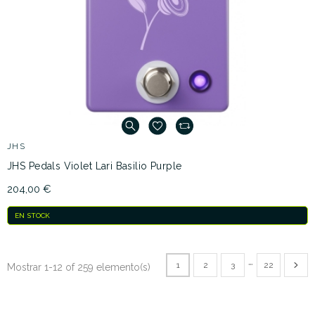
JHS
JHS Pedals Violet Lari Basilio Purple
204,00 €
EN STOCK
…
1
2
3
22
Mostrar 1-12 of 259 elemento(s)