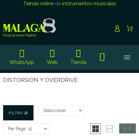
Tienda online
de
instrumentos musicales
WhatsApp
Web
Tienda
DISTORSIÓN Y OVERDRIVE
Seleccione
FILTRO
Per Page: 12
(
0
)