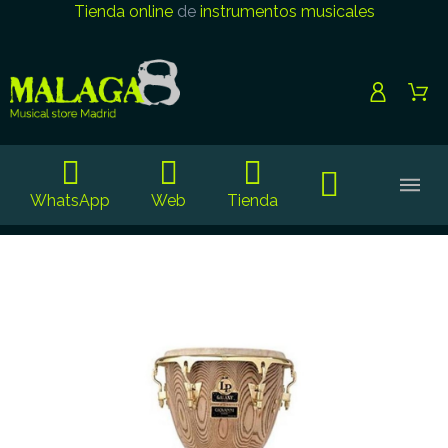
Tienda online
de
instrumentos musicales
WhatsApp
Web
Tienda