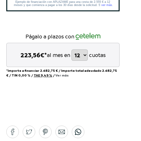
Págalo a plazos con
223,56
€*
al mes en
cuotas
*Importe a financiar
2.682,75 €
/
Importe total adeudado
2.682,75
€
/
TIN
0,00 %
/
TAE
9,49 %
/
Ver más