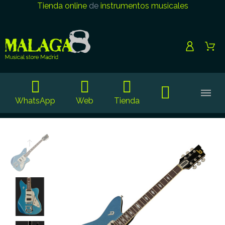
Tienda online
de
instrumentos musicales
WhatsApp
Web
Tienda