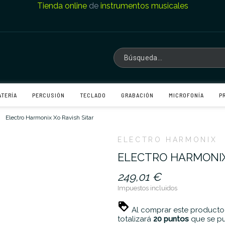
Tienda online
de
instrumentos musicales
ATERÍA
PERCUSIÓN
TECLADO
GRABACIÓN
MICROFONÍA
P
Electro Harmonix Xo Ravish Sitar
ELECTRO HARMONIX
ELECTRO HARMONIX
249,01 €
Impuestos incluidos
Al comprar este producto
totalizará
20
puntos
que se pu