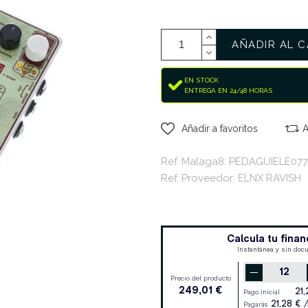
AÑADIR AL C
EN STOCK
ENTREGA EN 24/48 HORAS
Añadir a favoritos
A
Ref. Malaga8: PEDAGUIELE077
Ref. Proveedor: ELNX RAVISH