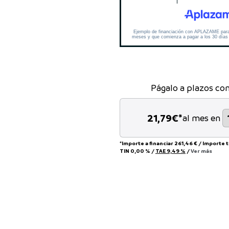
Págalo a plazos co
21,79
€*
al mes en
*Importe a financiar
261,46 €
/
Importe 
TIN
0,00 %
/
TAE
9,49 %
/
Ver más