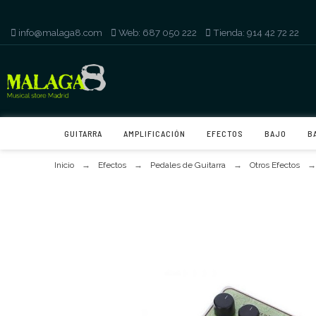
info@malaga8.com
-
Web: 687 050 222
-
Tienda: 914 42 72 22
GUITARRA
AMPLIFICACIÓN
EFECTOS
BAJO
B
Inicio
Efectos
Pedales de Guitarra
Otros Efectos