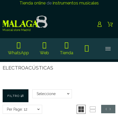
Tienda online
de
instrumentos musicales
WhatsApp
Web
Tienda
ELECTROACÚSTICAS
Seleccione
FILTRO
Per Page: 12
(
0
)