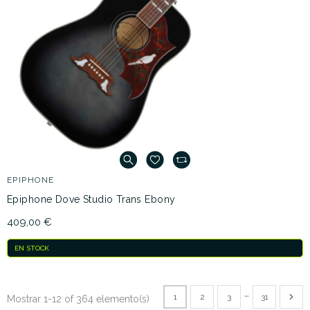
EPIPHONE
Epiphone Dove Studio Trans Ebony
409,00 €
EN STOCK
…
1
2
3
31
Mostrar 1-12 of 364 elemento(s)