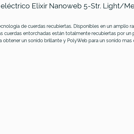
eléctrico Elixir Nanoweb 5-Str. Light/Me
tecnología de cuerdas recubiertas. Disponibles en un amplio ra
Las cuerdas entorchadas están totalmente recubiertas por un 
 obtener un sonido brillante y PolyWeb para un sonido mas c
la 760FS (45-
La Bella 760FL (43-
La Bella 75
105)
104)
(50-105) B
Nylon W
64,00 €
63,00 €