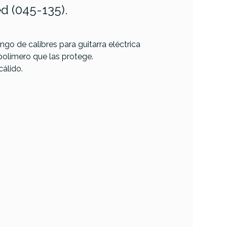
d (045-135).
ngo de calibres para guitarra eléctrica
polímero que las protege.
álido.
La Bella 760FS-TB
0N DTB
(45-105)
lack
ound
63,00 €