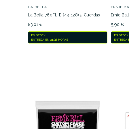
LA BELLA
ERNIE B
La Bella 760FL-B (43-128) 5 Cuerdas
Ernie Bal
83,01 €
5,90 €
EN STOCK
EN STOCK
ENTREGA EN 24/48 HORAS
ENTREGA E