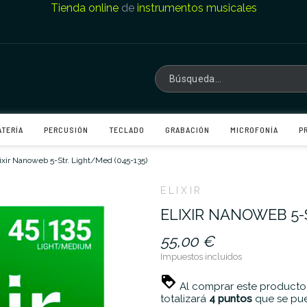
Tienda online
de
instrumentos musicales
ATERÍA
PERCUSIÓN
TECLADO
GRABACIÓN
MICROFONÍA
P
lixir Nanoweb 5-Str. Light/Med (045-135)
ELIXIR
ELIXIR NANOWEB 5-S
55,00 €
Impuestos incluidos
Al comprar este producto
totalizará
4
puntos
que se pue