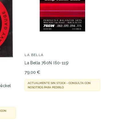
LA BELLA
ERNIE BA
La Bella 760N (60-115)
Juego Cue
(45-105)
79,00 €
24,90 €
ACTUALMENTE SIN STOCK - CONSULTA CON
Nickel
NOSOTROS PARA PEDIRLO
EN STOCK
ENTREGA E
 CON