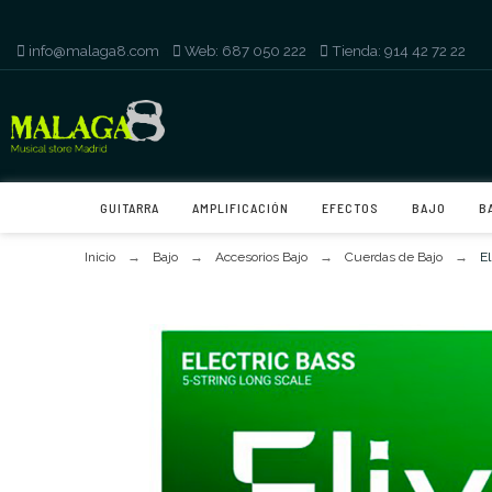
info@malaga8.com
-
Web: 687 050 222
-
Tienda: 914 42 72 22
GUITARRA
AMPLIFICACIÓN
EFECTOS
BAJO
B
Inicio
Bajo
Accesorios Bajo
Cuerdas de Bajo
E