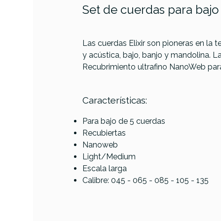
Set de cuerdas para bajo 
PRODUCTO
Las cuerdas Elixir son pioneras en la 
y acústica, bajo, banjo y mandolina. 
Recubrimiento ultrafino NanoWeb para
Referencia
JUEGBAJELX008
Características:
Para bajo de 5 cuerdas
La Bel
Recubiertas
Nanoweb
Light/Medium
Escala larga
Calibre: 045 - 065 - 085 - 105 - 135
AVAILABILITY
66,00 €
PRECIO