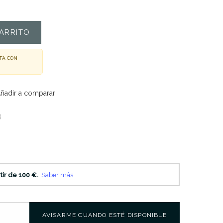
ARRITO
TA CON
ñadir a comparar
8
AVISARME CUANDO ESTÉ DISPONIBLE