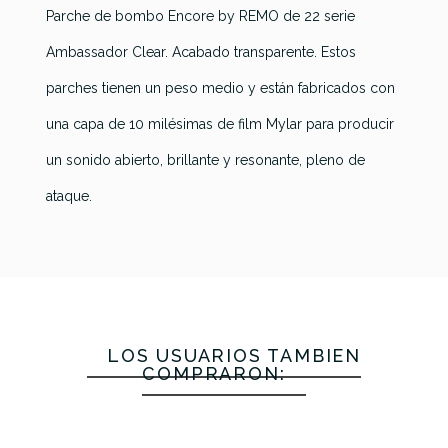
Parche de bombo Encore by REMO de 22 serie
Encore
Referencia
PARCPERENC053
Ambassador Clear. Acabado transparente. Estos
Pinstripe
Encore
Encore
Encore
Clear
parches tienen un peso medio y están fabricados con
Powerstroke
Ambassador
Ambassador
Bombo
3 Clear
Ebony Hole
Ebony
una capa de 10 milésimas de film Mylar para producir
22 EN-
Bombo 22
Bombo 22
Bombo 22
1322-PS
un sonido abierto, brillante y resonante, pleno de
EN-1322-P3
EN-1022-ES
EN-1022-EB
ataque.
24,90 €
23,90 €
21,95 €
21,30 €
No hay características para comparar
LOS USUARIOS TAMBIÉN
COMPRARON: