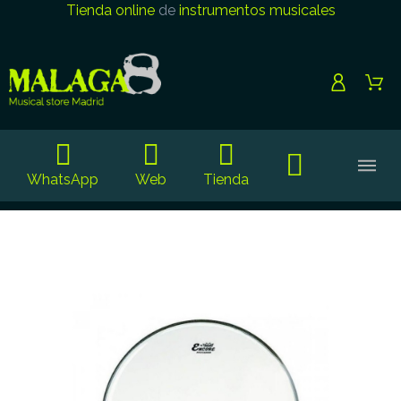
Tienda online
de
instrumentos musicales
WhatsApp
Web
Tienda