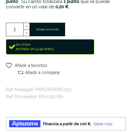
punto
. Su carrito totalizará
1
punto
que se puede
convertir en un vale de
0,20 €
.
Añadir al carrito
EN STOCK
ENTREGA EN 24/48 HORAS
Añadir a favoritos
Añadir a comparar
Ref. Malaga8: PARCPERENC053
Ref. Proveedor: EN-1322-BA