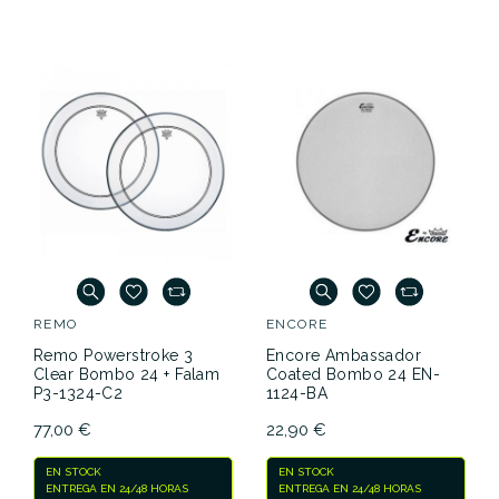
REMO
ENCORE
Remo Powerstroke 3
Encore Ambassador
Clear Bombo 24 + Falam
Coated Bombo 24 EN-
P3-1324-C2
1124-BA
77,00 €
22,90 €
EN STOCK
EN STOCK
ENTREGA EN 24/48 HORAS
ENTREGA EN 24/48 HORAS