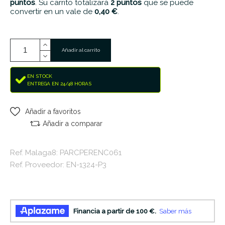
puntos
. Su carrito totalizará
2
puntos
que se puede
convertir en un vale de
0,40 €
.
Añadir al carrito
EN STOCK
ENTREGA EN 24/48 HORAS
Añadir a favoritos
Añadir a comparar
Ref. Malaga8: PARCPERENC061
Ref. Proveedor: EN-1324-P3