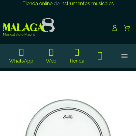
Tienda online
de
instrumentos musicales
WhatsApp
Web
Tienda