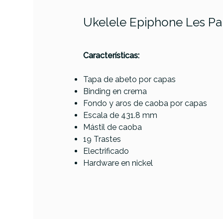
Ukelele Epiphone Les Pa
PRODUCTO
Características:
Tapa de abeto por capas
Binding en crema
Fondo y aros de caoba por capas
Escala de 431.8 mm
Referencia
UKULVAREPI008
Mástil de caoba
Fen
19 Trastes
Harri
Electrificado
Uk
Hardware en nickel
AVAILABILITY