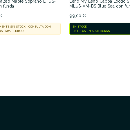
alted Maple Soprano LHUS-
Leho My Leho Caoba Exotic 
n funda
MLUS-XM-BS Blue Sea con fu
€
99,00 €
ENTE SIN STOCK - CONSULTA CON
EN STOCK
S PARA PEDIRLO
ENTREGA EN 24/48 HORAS