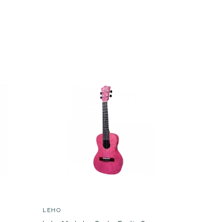
199,00 €
ar
LEHO
LEHO