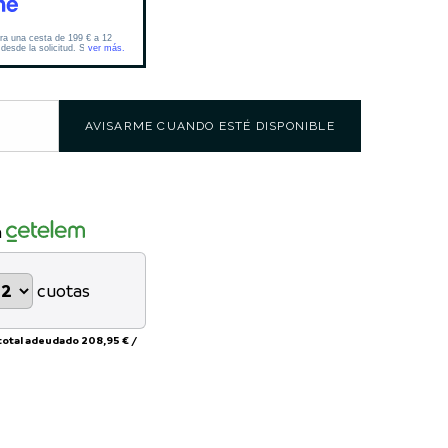
AVISARME CUANDO ESTÉ DISPONIBLE
n
cuotas
total adeudado
208,95 €
/