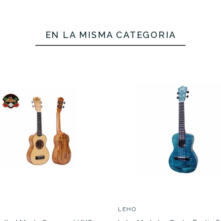
€
205,00 €
200,00 €
EN LA MISMA CATEGORÍA
LVARFEN038
UKULVARLHO068
No hay características para compar
LEHO