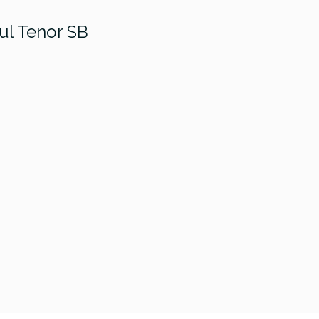
ul Tenor SB
der Dhani
Leho Rengas Tenor
Leho Caoba
son Signature
LHUC-SRG con
LHUT-M
elele SPB
funda
Electrifica
funda