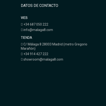
DATOS DE CONTACTO
WEB
+34 687 050 222
info@malaga8.com
TIENDA
C/ Málaga 8 28003 Madrid (metro Gregorio
Marañón)
+34 914 427 222
showroom@malaga8.com