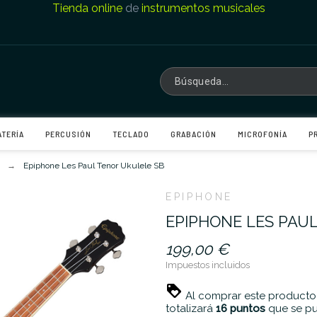
Tienda online
de
instrumentos musicales
ATERÍA
PERCUSIÓN
TECLADO
GRABACIÓN
MICROFONÍA
P
Epiphone Les Paul Tenor Ukulele SB
EPIPHONE
EPIPHONE LES PAU
199,00 €
Impuestos incluidos
Al comprar este producto
totalizará
16
puntos
que se pu