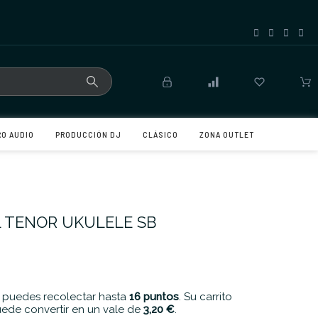
RO AUDIO
PRODUCCIÓN DJ
CLÁSICO
ZONA OUTLET
L TENOR UKULELE SB
 puedes recolectar hasta
16
puntos
. Su carrito
ede convertir en un vale de
3,20 €
.