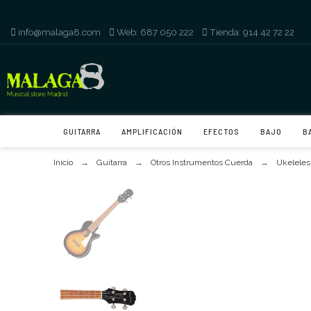
info@malaga8.com
-
Web: 687 050 222
-
Tienda: 914 42 72 22
GUITARRA
AMPLIFICACIÓN
EFECTOS
BAJO
B
Inicio
Guitarra
Otros Instrumentos Cuerda
Ukeleles