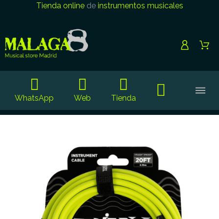
Tienda online
de
instrumentos musicales
WhatsApp
Web
Tienda