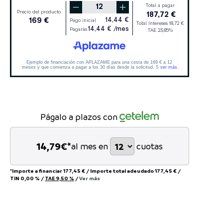
Págalo a plazos con
14,79
€*
al mes en
cuotas
*Importe a financiar
177,45 €
/
Importe total adeudado
177,45 €
/
TIN
0,00 %
/
TAE
9,50 %
/
Ver más