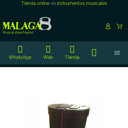
Tienda online
de
instrumentos musicales
WhatsApp
Web
Tienda