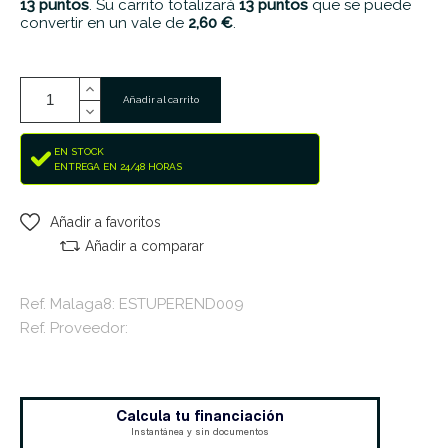
13
puntos
. Su carrito totalizará
13
puntos
que se puede
convertir en un vale de
2,60 €
.
Añadir al carrito
EN STOCK
ENTREGA EN 24/48 HORAS
Añadir a favoritos
Añadir a comparar
Ref. Malaga8: ESTUPEREND009
Ref. Proveedor: