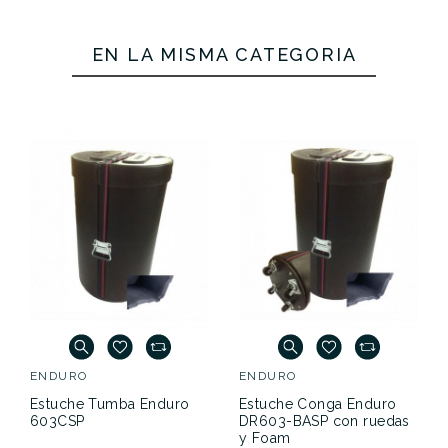
EN LA MISMA CATEGORÍA
Estuche
Estuche
Estuche
Tumba Enduro
Tumba Enduro
Conga Enduro
603CASP
Referencia
ESTUPEREND009
603CSP
DR603-BSP
con Foam
175,00 €
159,00 €
159,00 €
No hay características para comparar
ENDURO
ENDURO
Estuche Tumba Enduro
Estuche Conga Enduro
603CSP
DR603-BASP con ruedas
y Foam