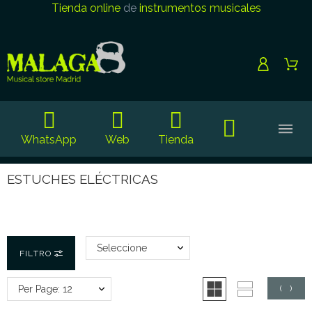
Tienda online
de
instrumentos musicales
WhatsApp
Web
Tienda
ESTUCHES ELÉCTRICAS
Seleccione
FILTRO
Per Page: 12
(
0
)