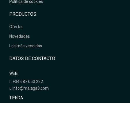
Política de cookies
PRODUCTOS
Ofertas
Novedades
Los más vendidos
DATOS DE CONTACTO
WEB
+34 687 050 222
info@malaga8.com
TIENDA
C/ Málaga 8 28003 Madrid (metro Gregorio Marañón)
+34 914 427 222
showroom@malaga8.com