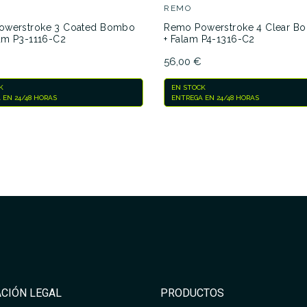
REMO
owerstroke 3 Coated Bombo
Remo Powerstroke 4 Clear B
lam P3-1116-C2
+ Falam P4-1316-C2
56,00 €
K
EN STOCK
 EN 24/48 HORAS
ENTREGA EN 24/48 HORAS
CIÓN LEGAL
PRODUCTOS