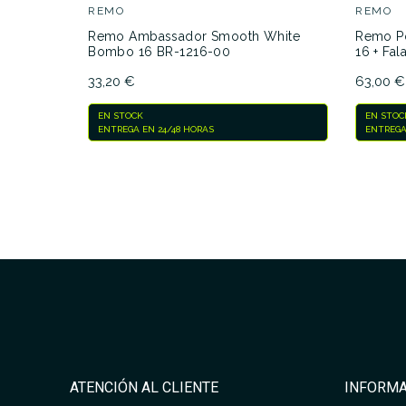
REMO
REMO
Remo Ambassador Smooth White
Remo P
Bombo 16 BR-1216-00
16 + Fa
33,20 €
63,00 €
EN STOCK
EN STOC
ENTREGA EN 24/48 HORAS
ENTREGA
ATENCIÓN AL CLIENTE
INFORMA