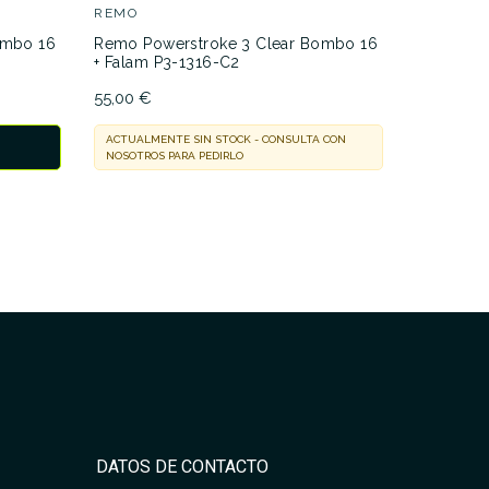
29,05 €
REMO
ombo 16
Remo Powerstroke 3 Clear Bombo 16
EN STOCK
+ Falam P3-1316-C2
ENTREGA E
55,00 €
ACTUALMENTE SIN STOCK - CONSULTA CON
NOSOTROS PARA PEDIRLO
DATOS DE CONTACTO