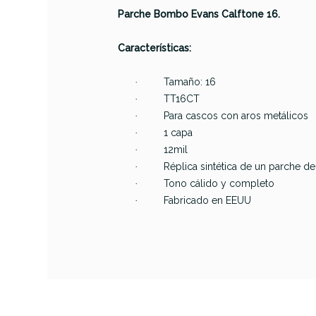
Parche Bombo Evans Calftone 16.
Características:
PRODUCTO
Tamaño: 16
·
TT16CT
·
Para cascos con aros metálicos
·
Referencia
PARCPEREVA230
1 capa
·
12mil
·
Réplica sintética de un parche de 
·
Tono cálido y completo
·
Fabricado en EEUU
·