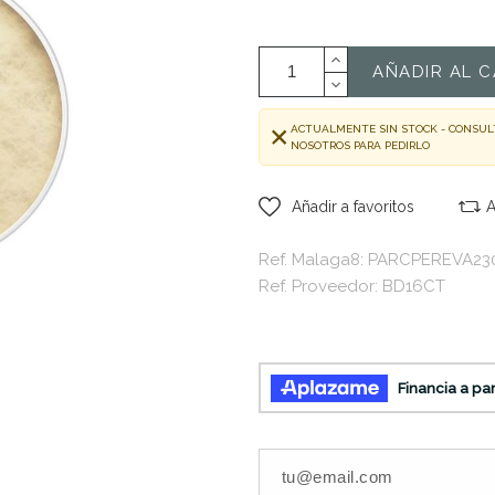
AÑADIR AL C
ACTUALMENTE SIN STOCK - CONSUL
NOSOTROS PARA PEDIRLO
Añadir a favoritos
A
Ref. Malaga8: PARCPEREVA23
Ref. Proveedor: BD16CT