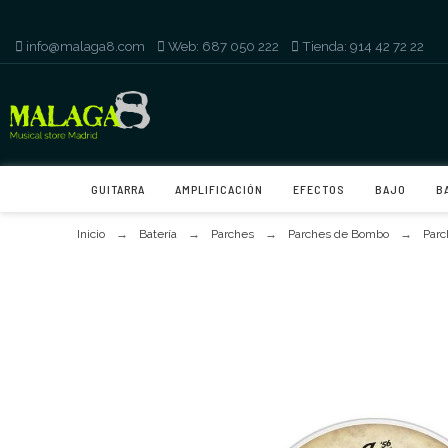
info@malaga8.com
-
Web: 687 050 222
-
Tienda: 914 42 72 22
GUITARRA
AMPLIFICACIÓN
EFECTOS
BAJO
B
Inicio
Batería
Parches
Parches de Bombo
Parc