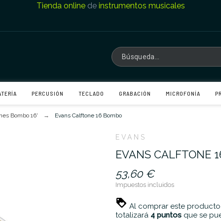
Tienda online
de
instrumentos musicales
ATERÍA
PERCUSIÓN
TECLADO
GRABACIÓN
MICROFONÍA
P
hes Bombo 16'
Evans Calftone 16 Bombo
EVANS
EVANS CALFTONE 
53,60 €
Impuestos incluidos
Al comprar este producto
totalizará
4
puntos
que se pue