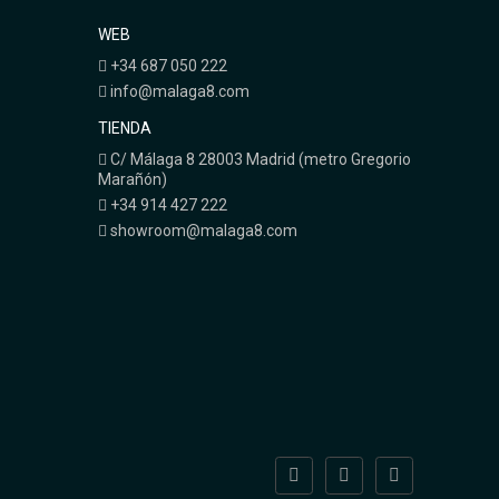
WEB
+34 687 050 222
info@malaga8.com
TIENDA
C/ Málaga 8 28003 Madrid (metro Gregorio
Marañón)
+34 914 427 222
showroom@malaga8.com