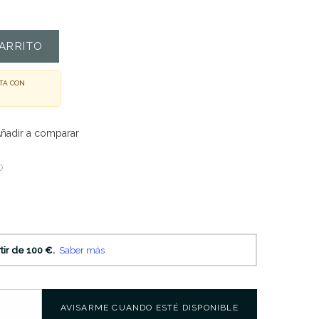
ARRITO
TA CON
ñadir a comparar
0
AVISARME CUANDO ESTÉ DISPONIBLE