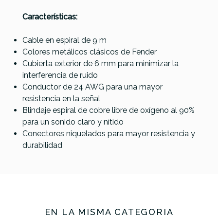
Coil Cable
Coil Cable
PAY DIRT
WHT TWD
GRY TWD
Características:
Cable
9m
9m
Cable en espiral de 9 m
35,00 €
34,99 €
33,00 €
33,00 €
Colores metálicos clásicos de Fender
No hay características para comparar
Cubierta exterior de 6 mm para minimizar la
interferencia de ruido
Conductor de 24 AWG para una mayor
resistencia en la señal
Blindaje espiral de cobre libre de oxígeno al 90%
para un sonido claro y nítido
Conectores niquelados para mayor resistencia y
durabilidad
EN LA MISMA CATEGORÍA