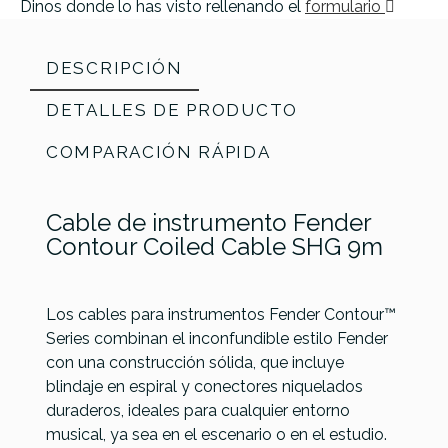
Dinos donde lo has visto rellenando el
formulario
DESCRIPCIÓN
DETALLES DE PRODUCTO
COMPARACIÓN RÁPIDA
Cable de instrumento Fender
Contour Coiled Cable SHG 9m
Los cables para instrumentos Fender Contour™
Series combinan el inconfundible estilo Fender
Ernie
Fender
con una construcción sólida, que incluye
Referencia
CABLGUIFEN153
Ball
Contour
blindaje en espiral y conectores niquelados
JACK-
Coiled
Fender
Fender
duraderos, ideales para cualquier entorno
JACK SS
Cable
Professional
Professional
musical, ya sea en el escenario o en el estudio.
5,5 M -
LPB 9m