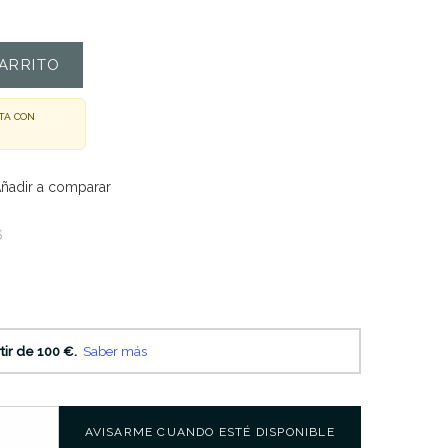
ARRITO
TA CON
ñadir a comparar
6
AVISARME CUANDO ESTÉ DISPONIBLE