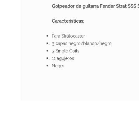
Golpeador de guitarra Fender Strat SSS 
Características:
PRODUCTO
Para Stratocaster
3 capas negro/blanco/negro
3 Single Coils
Referencia
GOLPGUIFEN016
11 agujeros
Negro
Fende
Tele
AVAILABILITY