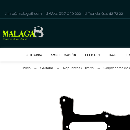
info@malaga8.com
-
Web: 687 050 222
-
Tienda: 914 42 72 22
GUITARRA
AMPLIFICACIÓN
EFECTOS
BAJO
B
Inicio
Guitarra
Repuestos Guitarra
Golpeadores de 