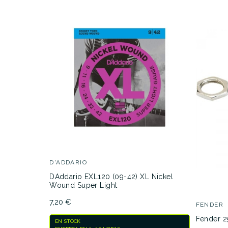
42,50 €
PRECIO
DESCRIPCIÓN
GOL
D'ADDARIO
DAddario EXL120 (09-42) XL Nickel
Wound Super Light
7,20 €
FENDER
Fender 25
EN STOCK