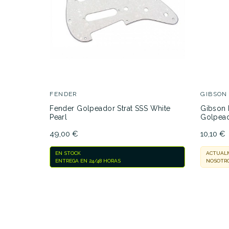
FENDER
GIBSON
Fender Golpeador Strat SSS White
Gibson 
Pearl
Golpea
49,00 €
10,10 €
EN STOCK
ACTUALM
ENTREGA EN 24/48 HORAS
NOSOTRO