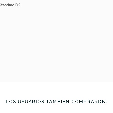
Standard BK.
Fender Golpeador
Tele Parchment
r Golpeador
Fender Gol
 Aged White
56-59 Strat
Pearl
Hole E
LOS USUARIOS TAMBIÉN COMPRARON: