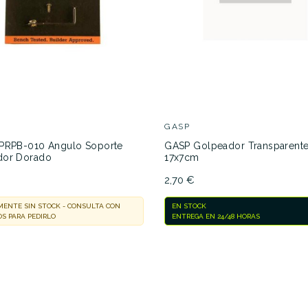
GASP
PRPB-010 Angulo Soporte
GASP Golpeador Transparent
dor Dorado
17x7cm
2,70 €
ENTE SIN STOCK - CONSULTA CON
EN STOCK
S PARA PEDIRLO
ENTREGA EN 24/48 HORAS