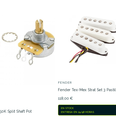
42,00 €
39,00 €
PGUIFEN039
GOLPGUIFE
No hay características para compar
FENDER
Fender Tex-Mex Strat Set 3 Pastil
118,00 €
EN STOCK
0K Split Shaft Pot
ENTREGA EN 24/48 HORAS