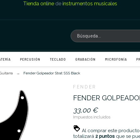
Tienda online
de
instrumentos musicales
ATERÍA
PERCUSIÓN
TECLADO
GRABACIÓN
MICROFONÍA
P
Guitarra
Fender Golpeador Strat SSS Black
FENDER
FENDER GOLPEADOR
33,00 €
Impuestos incluidos
Al comprar este producto
totalizará
2
puntos
que se pue