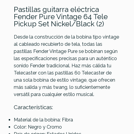
Pastillas guitarra eléctrica
Fender Pure Vintage 64 Tele
Pickup Set Nickel/Black (2)
Desde la construcción de la bobina tipo vintage
al cableado recubierto de tela, todas las
pastillas Fender Vintage Pure se bobinan según
Referencia
PASTGUIFEN054
las especificaciones precisas para un auténtico
Fender Tele
Fender
Fender Tex-
sonido Fender tradicional. Haz más cálida tu
Custom Shop
Original
Mex Tele
Telecaster con las pastillas 60 Telecaster de
Texas Special
Vintage Tele
Pickup Set
una sola bobina de estilo vintage, que ofrecen
set
Pickup Set
más salida y más twang, lo suficientemente
versátil para cualquier estilo musical.
158,99 €
149,00 €
149,00 €
No hay características para comparar
Características:
Material de la bobina: Fibra
Color: Negro y Cromo