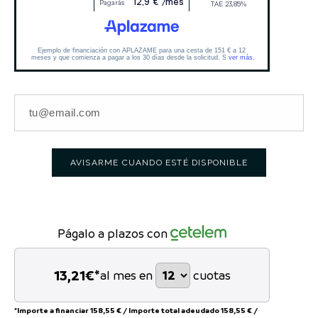
AVISARME CUANDO ESTÉ DISPONIBLE
Págalo a plazos con
13,21
€*
al mes en
cuotas
*Importe a financiar
158,55 €
/
Importe total adeudado
158,55 €
/