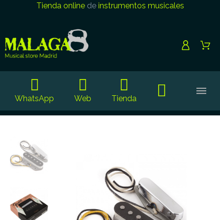
Tienda online
de
instrumentos musicales
WhatsApp
Web
Tienda