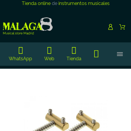
Tienda online
de
instrumentos musicales
WhatsApp
Web
Tienda