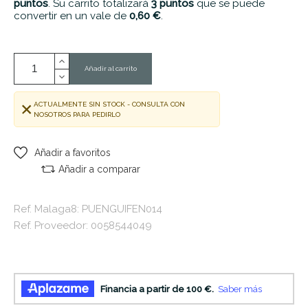
puntos
. Su carrito totalizará
3
puntos
que se puede
convertir en un vale de
0,60 €
.
Añadir al carrito
ACTUALMENTE SIN STOCK - CONSULTA CON
NOSOTROS PARA PEDIRLO
Añadir a favoritos
Añadir a comparar
Ref. Malaga8: PUENGUIFEN014
Ref. Proveedor: 0058544049