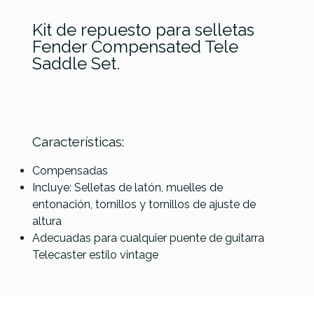
Kit de repuesto para selletas
Fender Compensated Tele
Saddle Set.
Referencia
PUENGUIFEN014
Características:
Fender
Fender
Fender
Selletas
Selletas
Selletas
Compensadas
Puente AM-
Puente Strat
Puente AM
Incluye: Selletas de latón, muelles de
Vintage Strat
Pure Vintage
STD Series
entonación, tornillos y tornillos de ajuste de
Nickel
Kit
altura
Adecuadas para cualquier puente de guitarra
49,01 €
49,01 €
29,00 €
Telecaster estilo vintage
No hay características para comparar