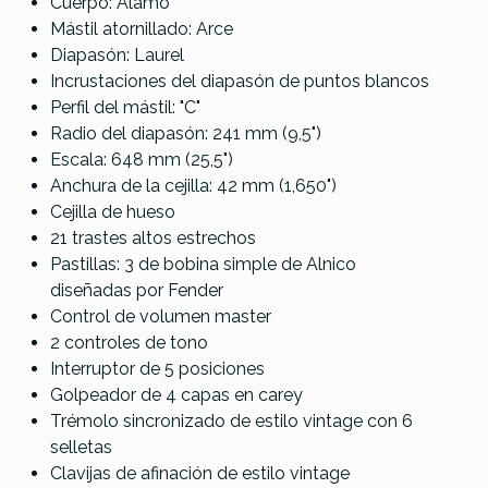
Cuerpo: Álamo
TXB
TKS
PBE
ROM
Mástil atornillado: Arce
Diapasón: Laurel
449,00 €
449,00 €
441,00 €
441,00 €
Incrustaciones del diapasón de puntos blancos
No hay características para comparar
Perfil del mástil: "C"
Radio del diapasón: 241 mm (9,5")
Escala: 648 mm (25,5")
Anchura de la cejilla: 42 mm (1,650")
Cejilla de hueso
21 trastes altos estrechos
Pastillas: 3 de bobina simple de Alnico
diseñadas por Fender
Control de volumen master
2 controles de tono
Interruptor de 5 posiciones
Golpeador de 4 capas en carey
Trémolo sincronizado de estilo vintage con 6
selletas
Clavijas de afinación de estilo vintage