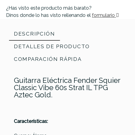
¿Has visto este producto más barato?
Dinos donde lo has visto rellenando el
formulario
DESCRIPCIÓN
DETALLES DE PRODUCTO
COMPARACIÓN RÁPIDA
Guitarra Eléctrica Fender Squier
Classic Vibe 60s Strat IL TPG
Aztec Gold.
Características:
Ibanez
Ibanez
Ibanez
Ibanez
Referencia
GUITELESQU577
AZ22S1F-
AZ22S1F-
RG421EX-
RG460DX-