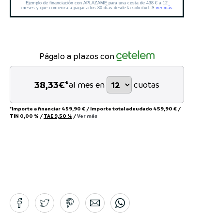
Págalo a plazos con
38,33
€*
al mes en
cuotas
*Importe a financiar
459,90 €
/
Importe total adeudado
459,90 €
/
TIN
0,00 %
/
TAE
9,50 %
/
Ver más