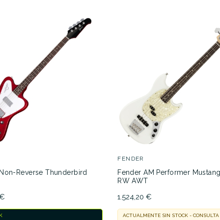
FENDER
Non-Reverse Thunderbird
Fender AM Performer Mustang
RW AWT
 €
1.524,20 €
K
ACTUALMENTE SIN STOCK - CONSULTA