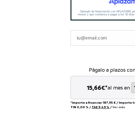
Págalo a plazos co
15,66
€*
al mes en
*Importe a financiar
187,95 €
/
Importe t
TIN
0,00 %
/
TAE
9,49 %
/
Ver más