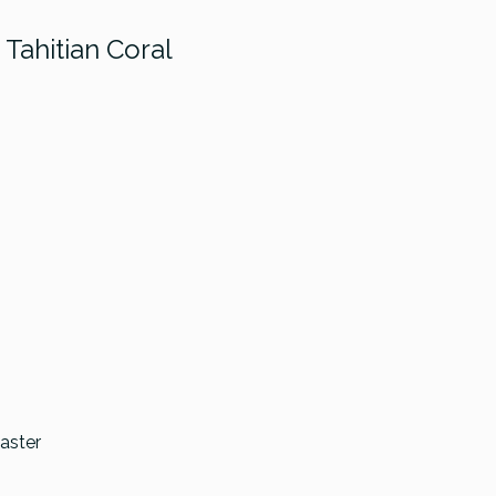
Tahitian Coral
phone Toby
Fender Squier
ard-IV Bass
Sonic Bronco Bass
Fender Sq
 - OUTLET
MN WPG AWT
Affinity B
Bass MN 
Negr
aster