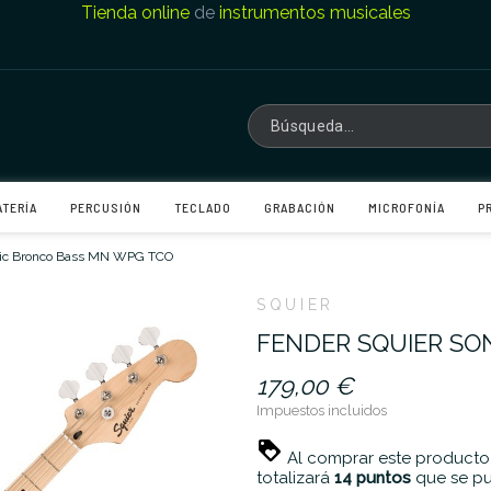
Tienda online
de
instrumentos musicales
ATERÍA
PERCUSIÓN
TECLADO
GRABACIÓN
MICROFONÍA
P
nic Bronco Bass MN WPG TCO
SQUIER
FENDER SQUIER SO
179,00 €
Impuestos incluidos
Al comprar este producto
totalizará
14
puntos
que se pu