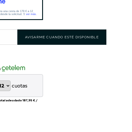
AVISARME CUANDO ESTÉ DISPONIBLE
n
cuotas
otal adeudado
187,95 €
/