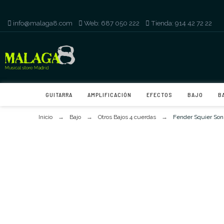
info@malaga8.com
-
Web: 687 050 222
-
Tienda: 914 42 72 22
GUITARRA
AMPLIFICACIÓN
EFECTOS
BAJO
B
Inicio
Bajo
Otros Bajos 4 cuerdas
Fender Squier So