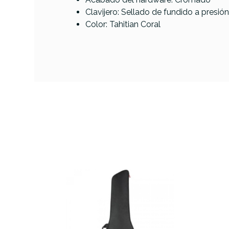
AVAILABILITY
Clavijero: Sellado de fundido a presió
Color: Tahitian Coral
189,00 
PRECIO
DESCRIPCIÓN
TIEN
EN L
FOTO