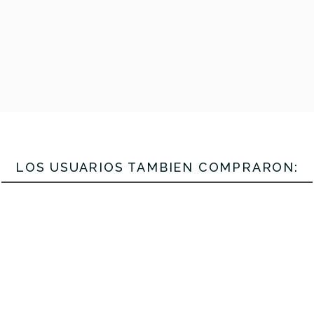
n
€
185,00 €
175,00 €
E UN GOLPE
A PALA. VER
 DETALLE.
LOS USUARIOS TAMBIÉN COMPRARON:
No hay características para compar