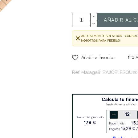
AÑADIR AL C
ACTUALMENTE SIN STOCK - CONSUL
NOSOTROS PARA PEDIRLO
Añadir a favoritos
A
Ref. Malaga8: BAJOELESQU20