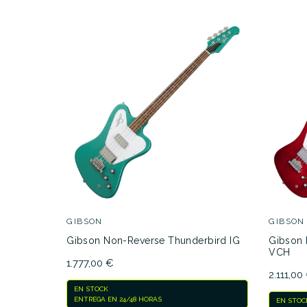
GIBSON
GIBSON
Gibson Non-Reverse Thunderbird IG
Gibson 
VCH
1.777,00 €
2.111,00
EN STOCK
ENTREGA EN 24/48 HORAS
EN STOC