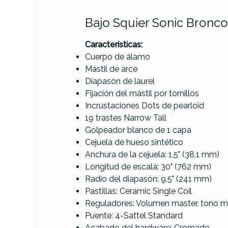
Bajo Squier Sonic Bronco 
Características:
PRODUCTO
Cuerpo de álamo
Mástil de arce
Diapasón de laurel
Fijación del mástil por tornillos
Referencia
BAJOELESQU201
Incrustaciones Dots de pearloid
19 trastes Narrow Tall
Golpeador blanco de 1 capa
Epi
Cejuela de hueso sintético
Stand
Anchura de la cejuela: 1,5" (38,1 mm)
EB
Longitud de escala: 30" (762 mm)
Radio del diapasón: 9,5" (241 mm)
Pastillas: Ceramic Single Coil
Reguladores: Volumen master, tono m
Puente: 4-Sattel Standard
Acabado del hardware: Cromado