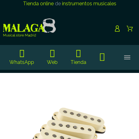
Tienda online
de
instrumentos musicales
WhatsApp
Web
Tienda