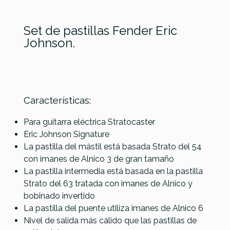
Set de pastillas Fender Eric
Johnson.
Características:
Fender
Referencia
PASTGUIFEN030
Lollar Tele
Lollar Tele
Pastillas
Original
Para guitarra eléctrica Stratocaster
52 chrome
Special
Lollar Tele
57/62
Eric Johnson Signature
set
Set
Vintage
Strat set
La pastilla del mástil está basada Strato del 54
Set
con imanes de Alnico 3 de gran tamaño
La pastilla intermedia está basada en la pastilla
273,00 €
268,00 €
258,00 €
258,00 €
Strato del 63 tratada con imanes de Alnico y
No hay características para comparar
bobinado invertido
La pastilla del puente utiliza imanes de Alnico 6
Nivel de salida más cálido que las pastillas de