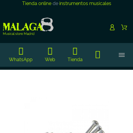
Tienda online
de
instrumentos musicales
WhatsApp
Web
Tienda