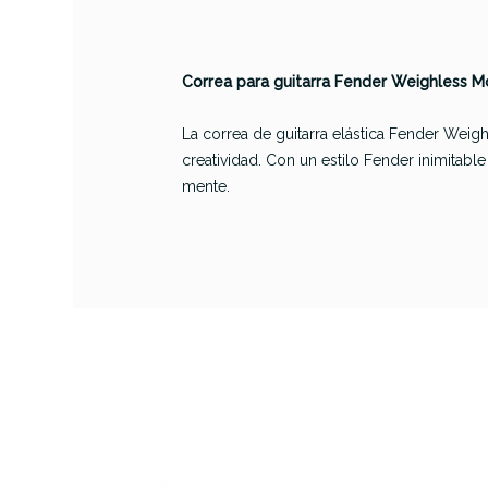
Correa para guitarra Fender Weighless M
La correa de guitarra elástica Fender Weig
PRODUCTO
creatividad. Con un estilo Fender inimitab
mente.
Referencia
CORRGUIFEN105
Erni
Corr
Al
AVAILABILITY