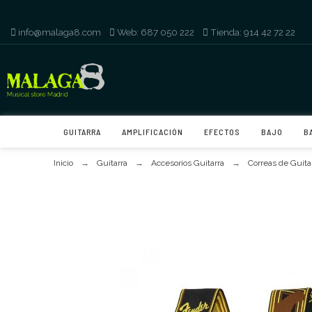
info@malaga8.com
-
Web: 687 050 222
-
Tienda: 914 42 72 22
GUITARRA
AMPLIFICACIÓN
EFECTOS
BAJO
B
Inicio
Guitarra
Accesorios Guitarra
Correas de Guita