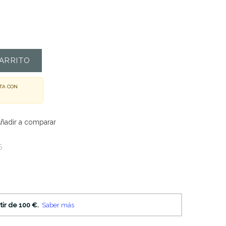
ARRITO
TA CON
ñadir a comparar
5