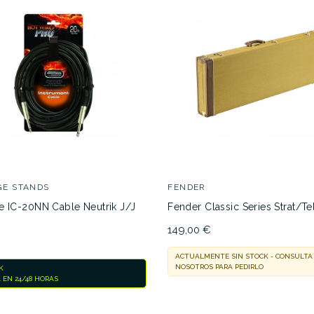
31,00 €
31,00 €
No hay características para compar
GE STANDS
FENDER
e IC-20NN Cable Neutrik J/J
Fender Classic Series Strat/T
149,00 €
ACTUALMENTE SIN STOCK - CONSULTA
NOSOTROS PARA PEDIRLO
K
 EN 24/48 HORAS