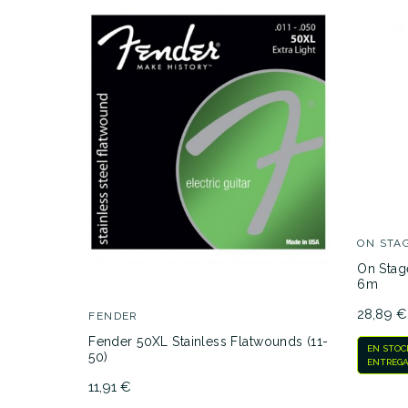
31,00 €
PRECIO
DESCRIPCIÓN
ON STA
 Medley
On Stag
8 Púas
6m
28,89 €
FENDER
Fender 50XL Stainless Flatwounds (11-
EN STOC
50)
ENTREGA
11,91 €