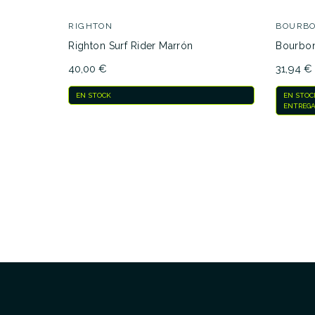
RIGHTON
BOURBO
Righton Surf Rider Marrón
Bourbon
40,00 €
31,94 €
EN STOCK
EN STOC
ENTREGA