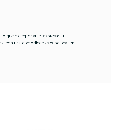
 lo que es importante: expresar tu
sicos, con una comodidad excepcional en
Ernie Ball
 4094
4699 Correa Navy
quard
& Blue Peace Love
ntage
Dove
e