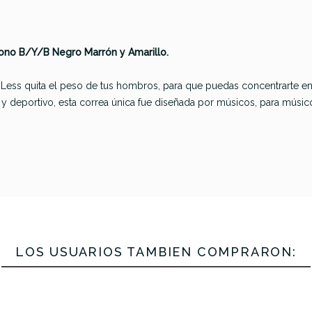
ono B/Y/B Negro Marrón y Amarillo.
hLess quita el peso de tus hombros, para que puedas concentrarte en
le y deportivo, esta correa única fue diseñada por músicos, para mú
e Ball 5324
Ernie Ball 4091
Ernie Ball
ea Jacquard
Correa Jacquard
Correa Jac
buquerque
Polypro Royal
Polypro Vi
LOS USUARIOS TAMBIÉN COMPRARON:
Sunset
Bloom
Weav