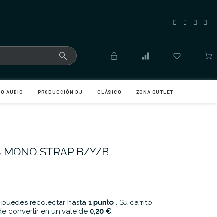
RO AUDIO
PRODUCCIÓN DJ
CLÁSICO
ZONA OUTLET
 MONO STRAP B/Y/B
 puedes recolectar hasta
1
punto
. Su carrito
e convertir en un vale de
0,20 €
.