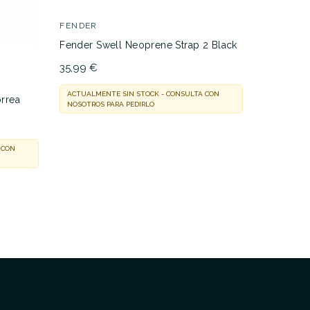
FENDER
BOSS
Fender Swell Neoprene Strap 2 Black
Boss BSM
35,99 €
33,00 €
ACTUALMENTE SIN STOCK - CONSULTA CON
EN STOCK
orrea
NOSOTROS PARA PEDIRLO
 CON