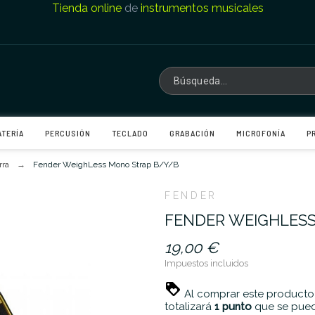
Tienda online
de
instrumentos musicales
ATERÍA
PERCUSIÓN
TECLADO
GRABACIÓN
MICROFONÍA
P
rra
Fender WeighLess Mono Strap B/Y/B
FENDER
FENDER WEIGHLESS
19,00 €
Impuestos incluidos
Al comprar este producto
totalizará
1
punto
que se pued