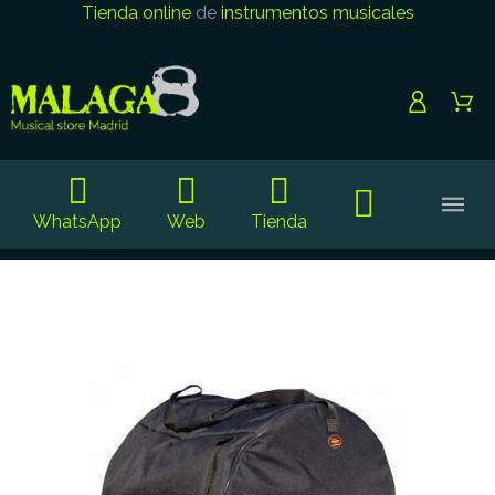
Tienda online
de
instrumentos musicales
WhatsApp
Web
Tienda