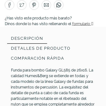
¿Has visto este producto más barato?
Dinos donde lo has visto rellenando el
formulario
DESCRIPCIÓN
DETALLES DE PRODUCTO
COMPARACIÓN RÁPIDA
Funda para bombo Galaxy GL585 de 26x16. La
calidad Humes&Berg se extiende en todas y
Marca
GALAXY
cada modelo de la línea Galaxy de fundas para
Referencia
FUNDPERGAL018
instrumentos de percusión. La exquisitez del
detalle de punta a cabo de cada funda es
particularmente notable en el ribeteado del
nylon que se emplea completamente alrededor
EK Bags
EK Bags