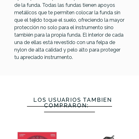
de la funda. Todas las fundas tienen apoyos
FBEK1816
FBEK2218
FUNDA TOM
metálicos que te permiten colocar la funda sin
Funda
Funda
PROTECTION
Funda Caja
que el tejido toque el suelo, ofreciendo la mayor
Tom
Bombo
RACKET
Tama
protección no solo para el instrumento sino
Base
22x18'
J601310
TSDB1465WR
también para la propia funda. El interior de cada
18x16'
12mm
14x6,5 Wine
una de ellas está revestido con una felpa de
12mm
Red
nylon de alta calidad y pelo alto para proteger
tu apreciado instrumento.
62,00 €
62,00 €
57,00 €
54,00 €
No hay características para comparar
LOS USUARIOS TAMBIÉN
COMPRARON: