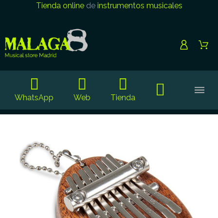
Tienda online
de
instrumentos musicales
WhatsApp
Web
Tienda