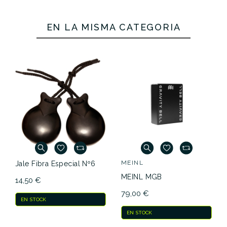
Nº6
Nº7
EN LA MISMA CATEGORÍA
14,50 €
14,50 €
10,50 €
9,10 €
No hay características para comparar
MEINL
Jale Fibra Especial Nº6
MEINL MGB
14,50 €
79,00 €
EN STOCK
EN STOCK