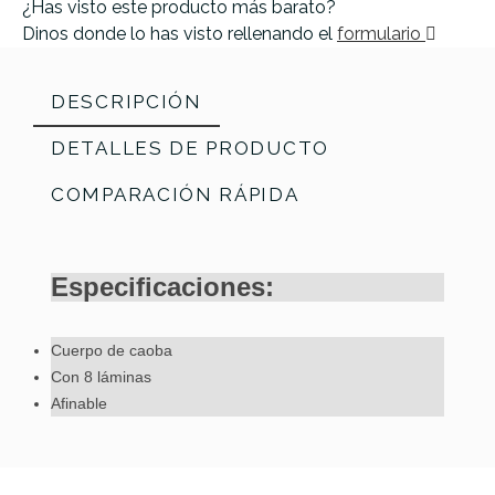
¿Has visto este producto más barato?
Dinos donde lo has visto rellenando el
formulario
DESCRIPCIÓN
DETALLES DE PRODUCTO
COMPARACIÓN RÁPIDA
Especificaciones:
Cuerpo de caoba
Con 8 láminas
Afinable
Jale Fibra
Jale Fibra
Jale
Jale
Referencia
KALIPERGEW001
Especial
Especial
Imitacion
Imitación
Nº7
Nº6
Granadillo
Granadillo