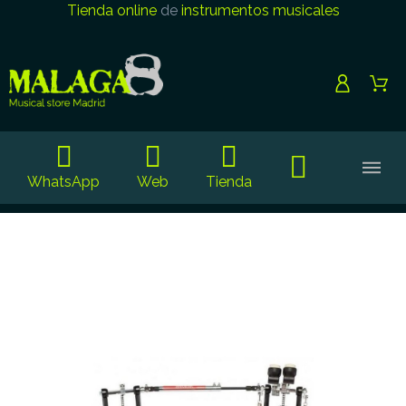
Tienda online
de
instrumentos musicales
WhatsApp
Web
Tienda