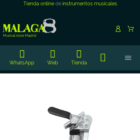
Tienda online
de
instrumentos musicales
WhatsApp
Web
Tienda