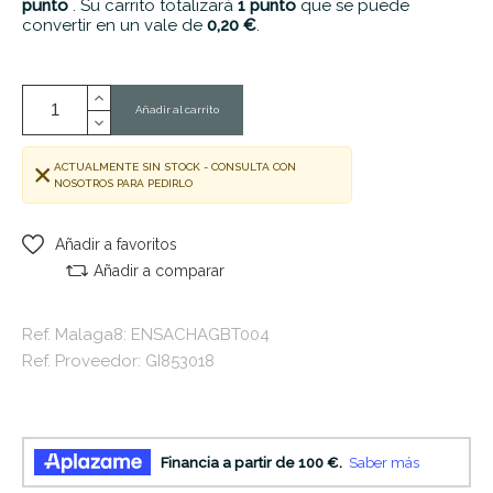
punto
. Su carrito totalizará
1
punto
que se puede
convertir en un vale de
0,20 €
.
Añadir al carrito
ACTUALMENTE SIN STOCK - CONSULTA CON
NOSOTROS PARA PEDIRLO
Añadir a favoritos
Añadir a comparar
Ref. Malaga8: ENSACHAGBT004
Ref. Proveedor: GI853018