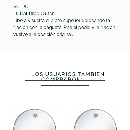
SC-DC
Hi-Hat Drop Clutch
Libera y suelta el plato superior golpeando la
fijación con la baqueta. Pisa el pedal y la fijación
vuelve a la posición original.
Dixon
Referencia
ENSACHAGBT004
Tama
PSHK-7D -
Gibraltar
Gibraltar
QHC7
Clutch
SC-
SC-4420S
Quick-Set
LOS USUARIOS TAMBIÉN
Lever
QRHHC
Fijacion Hi
COMPRARON:
Hi-Hat
Drop Hi-
Fijacion Hi
Hat
Clutch
Hat
Hat
29,90 €
29,00 €
14,00 €
13,85 €
No hay características para comparar