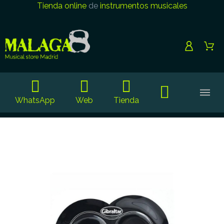
Tienda online
de
instrumentos musicales
WhatsApp
Web
Tienda