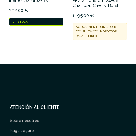
Ibanez AZ24S2-BK
PRS SE Custom 24-08
Charcoal Cherry Burst
392,00 €
1.195,00 €
EN STOCK
ACTUALMENTE SIN STOCK -
CONSULTA CON NOSOTROS
PARA PEDIRLO
ATENCIÓN AL CLIENTE
Sobre nosotros
Pago seguro