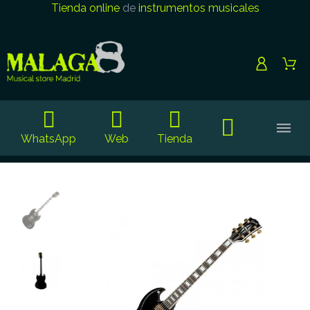
Tienda online
de
instrumentos musicales
WhatsApp
Web
Tienda