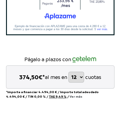
Págalo a plazos con
374,50
€*
al mes en
cuotas
*Importe a financiar
4.494,00 €
/
Importe total adeudado
4.494,00 €
/
TIN
0,00 %
/
TAE
9,49 %
/
Ver más