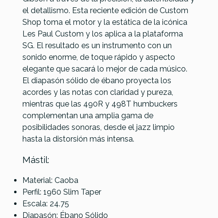
el detallismo. Esta reciente edición de Custom
Shop toma el motor y la estática de la icónica
Referencia
GUITELEGIB1053
Les Paul Custom y los aplica a la plataforma
SG. El resultado es un instrumento con un
sonido enorme, de toque rápido y aspecto
elegante que sacará lo mejor de cada músico.
El diapasón sólido de ébano proyecta los
Color
Negro
acordes y las notas con claridad y pureza,
mientras que las 490R y 498T humbuckers
Número De Cuerdas
6
complementan una amplia gama de
posibilidades sonoras, desde el jazz limpio
Manejo
Diestro
hasta la distorsión más intensa.
Forma Del Cuerpo
Modelo Double Cut
Mástil:
Material: Caoba
Perfil: 1960 Slim Taper
Escala: 24.75
Diapasón: Ébano Sólido